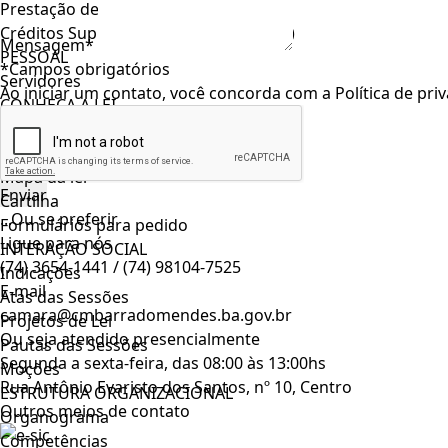
Prestação de Contas Anual
Créditos Suplementares (Documentos)
Mensagem*
PESSOAL
*Campos obrigatórios
Servidores
Ao iniciar um contato, você concorda com a
Política de pri
CONHEÇA A LEI
Apresentação da lei
Decreto Municipal
Mapa da lei
Cartilha
...Ou se preferir
Formulários para pedido
Ligue para nós
INTERAÇÃO SOCIAL
(74) 3654-1441 / (74) 98104-7525
Indicações
E-mail
Atas das Sessões
camara@cmbarradomendes.ba.gov.br
Projetos de Lei
Ou seja atendido presencialmente
Pautas das Sessões
Segunda a sexta-feira, das 08:00 às 13:00hs
Moções
Rua Antônio Evaristo dos Santos, nº 10, Centro
ESTRUTURA ORGANIZACIONAL
Outros meios de contato
Organograma
Competências