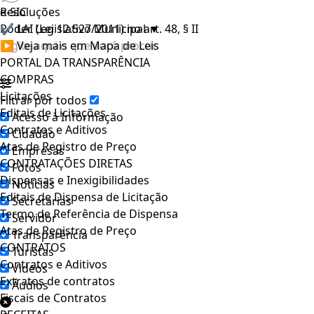
e-SIC
Resoluções
Poder Legislativo Municipal
✔ LAI (Lei 12.527/2011) no art. 48, § II
▼
▶ Veja mais em Mapa de Leis
PORTAL DA TRANSPARÊNCIA
COMPRAS
Licitações
Filtrar por todos
Editais de Licitações
Acesso à Informação
Contratos e Aditivos
Cidadão
Atas de Registro de Preço
Empresas
CONTRATAÇÕES DIRETAS
Fotos
Dispensas e Inexigibilidades
Notícias
Editais de Dispensa de Licitação
Secretarias
Termo de Referência de Dispensa
Servidor
Atas de Registro de Preço
Transparência
CONTRATOS
Turistas
Contratos e Aditivos
Videos
Extratos de contratos
Áudios
Fiscais de Contratos