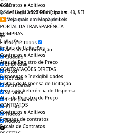
e-SIC
Contratos e Aditivos
Poder Legislativo Municipal
✔ LAI (Lei 12.527/2011) no art. 48, § II
▼
▶ Veja mais em Mapa de Leis
PORTAL DA TRANSPARÊNCIA
COMPRAS
Licitações
Filtrar por todos
Editais de Licitações
Acesso à Informação
Contratos e Aditivos
Cidadão
Atas de Registro de Preço
Empresas
CONTRATAÇÕES DIRETAS
Fotos
Dispensas e Inexigibilidades
Notícias
Editais de Dispensa de Licitação
Secretarias
Termo de Referência de Dispensa
Servidor
Atas de Registro de Preço
Transparência
CONTRATOS
Turistas
Contratos e Aditivos
Videos
Extratos de contratos
Áudios
Fiscais de Contratos